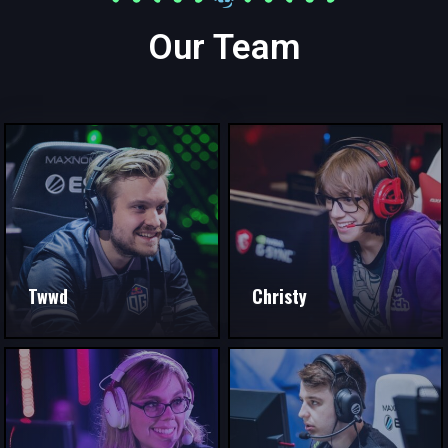
Our Team
Twwd
Christy