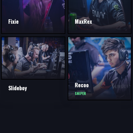
Fixie
MaxRex
Recoo
Slideboy
SNIPER